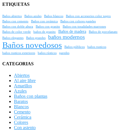
ETIQUETAS
Baños abiertos
Baños azules
Baños blancos
Baños con accesorios color negro
Baños con cemento
Baños con cerámica
Baños con colores pasteles
Baños con doble altura
Baños con granito
Baños con tonalidades marrones
Baños de madera
Baños de color verde
baños de granito
Baños de porcelanato
baños modernos
Baños elegantes
Baños grandes
Baños novedosos
Baños públicos
baños rusticos
baños rusticos exteriores
baños rústicos
paredes
CATEGORIAS
Abiertos
Al aire libre
Amarillos
Azules
Baños con plantas
Baratos
Blancos
Cemento
Cerámica
Colores
Con asiento