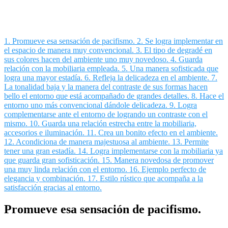
1.
Promueve esa sensación de pacifismo.
2.
Se logra implementar en
el espacio de manera muy convencional.
3.
El tipo de degradé en
sus colores hacen del ambiente uno muy novedoso.
4.
Guarda
relación con la mobiliaria empleada.
5.
Una manera sofisticada que
logra una mayor estadía.
6.
Refleja la delicadeza en el ambiente.
7.
La tonalidad baja y la manera del contraste de sus formas hacen
bello el entorno que está acompañado de grandes detalles.
8.
Hace el
entorno uno más convencional dándole delicadeza.
9.
Logra
complementarse ante el entorno de logrando un contraste con el
mismo.
10.
Guarda una relación estrecha entre la mobiliaria,
accesorios e iluminación.
11.
Crea un bonito efecto en el ambiente.
12.
Acondiciona de manera majestuosa al ambiente.
13.
Permite
tener una gran estadía.
14.
Logra implementarse con la mobiliaria ya
que guarda gran sofisticación.
15.
Manera novedosa de promover
una muy linda relación con el entorno.
16.
Ejemplo perfecto de
elegancia y combinación.
17.
Estilo rústico que acompaña a la
satisfacción gracias al entorno.
Promueve esa sensación de pacifismo.