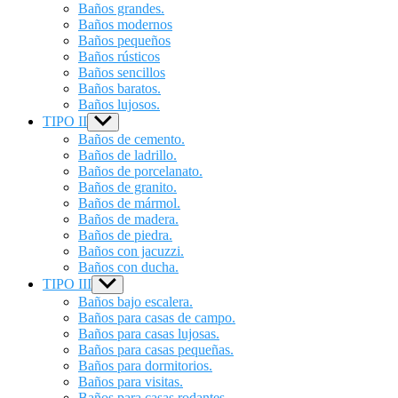
Baños grandes.
Baños modernos
Baños pequeños
Baños rústicos
Baños sencillos
Baños baratos.
Baños lujosos.
TIPO II
Show
sub
Baños de cemento.
menu
Baños de ladrillo.
Baños de porcelanato.
Baños de granito.
Baños de mármol.
Baños de madera.
Baños de piedra.
Baños con jacuzzi.
Baños con ducha.
TIPO III
Show
sub
Baños bajo escalera.
menu
Baños para casas de campo.
Baños para casas lujosas.
Baños para casas pequeñas.
Baños para dormitorios.
Baños para visitas.
Baños para casas rodantes.