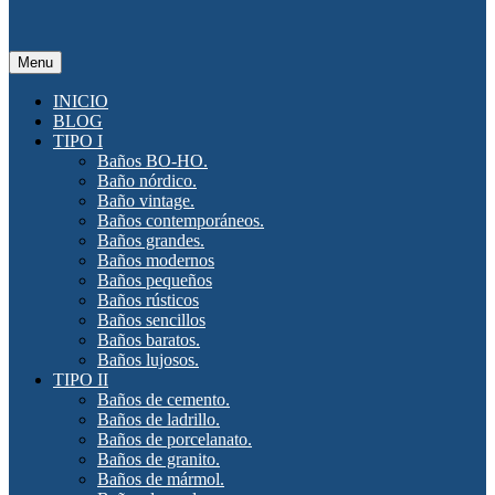
Menu
INICIO
BLOG
TIPO I
Baños BO-HO.
Baño nórdico.
Baño vintage.
Baños contemporáneos.
Baños grandes.
Baños modernos
Baños pequeños
Baños rústicos
Baños sencillos
Baños baratos.
Baños lujosos.
TIPO II
Baños de cemento.
Baños de ladrillo.
Baños de porcelanato.
Baños de granito.
Baños de mármol.