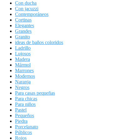
Con ducha
Con jacuzzi
Contemporáneos
Cortinas
Elegantes
Grandes
Granito
ideas de baños coloridos
Ladrillo
Lujosos
Madera
Mármol
Marrones
Modernos
Naranja
Negros
Para casas pequeñas
Para chicas
Para niños
Pastel
Pequeños
Piedra
Porcelanato
Públicos
Rojos