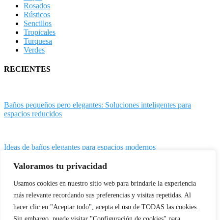
Rosados
Rústicos
Sencillos
Tropicales
Turquesa
Verdes
RECIENTES
Baños pequeños pero elegantes: Soluciones inteligentes para
espacios reducidos
Ideas de baños elegantes para espacios modernos
Valoramos tu privacidad
Baños con ducha WALK-IN
Usamos cookies en nuestro sitio web para brindarle la experiencia
más relevante recordando sus preferencias y visitas repetidas. Al
hacer clic en "Aceptar todo", acepta el uso de TODAS las cookies.
Ideas de espejos para adornar tu baño
Sin embargo, puede visitar "Configuración de cookies" para