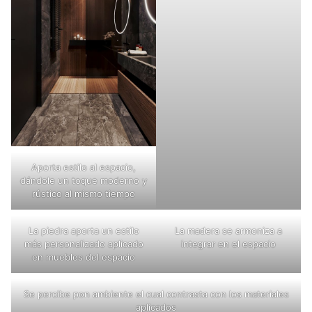
Aporta estilo al espacio,
dándole un toque moderno y
rústico al mismo tiempo
La piedra aporta un estilo
La madera se armoniza a
más personalizado aplicado
integrar en el espacio
en muebles del espacio
Se percibe pon ambiente el cual contrasta con los materiales
aplicados