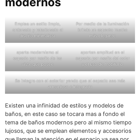
modernos
Emplea un estilo limpio,
Por medio de la iluminación
ordenado y relacionado al
brinda un aspecto mucho
diseño minimalista
más elegante
aparta modernismo al
aportan amplitud en el
espacio por medio de las
espacio por medio del color
viste que posee
y el uso de mobiliario
Se integra con el exterior yendo que el espacio sea más
armonioso e integrado
Existen una infinidad de estilos y modelos de
baños, en este caso se tocara mas a fondo el
tema de baños modernos pero al mismo tiempo
lujosos, que se emplean elementos y accesorios
que llaman la atención en el espacio ya sea por