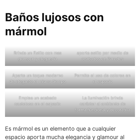
Baños lujosos con
mármol
Brinda un Estilo con mas
aporta estilo por medio de
glamour y elegancia
acabados en Paredes
Aparte un toque moderno
Permite el uso de colores en
de elegante el mismo tiempo
el espacio
Emplea un acabado
La iluminación brinda
cauteloso en el espacio
carácter al ambiente de
forma funcional y decorativa
Es mármol es un elemento que a cualquier
espacio aporta mucha elegancia y glamour al