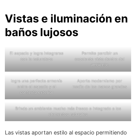
Vistas e iluminación en
baños lujosos
El espacio y logra integrarse
Permite percibir un
con la naturaleza
excelente vista dentro del
ambiente
logra una perfecta armonía
Aporta modernismo por
entre el espacio y el
medio de los manos grandes
contexto exterior
Brinda un ambiente mucho más fresco e integrado a los
elementos naturales
Las vistas aportan estilo al espacio permitiendo