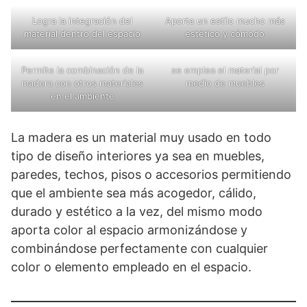
Logra la integración del
Aporta un estilo mucho más
material dentro del espacio
estético y cómodo
Permite la combinación de la
se emplea el material por
madera con otros materiales
medio de muebles
en el ambiente
La madera es un material muy usado en todo
tipo de diseño interiores ya sea en muebles,
paredes, techos, pisos o accesorios permitiendo
que el ambiente sea más acogedor, cálido,
durado y estético a la vez, del mismo modo
aporta color al espacio armonizándose y
combinándose perfectamente con cualquier
color o elemento empleado en el espacio.