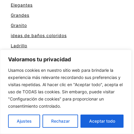
Elegantes
Grandes
Granito
ideas de baños coloridos
Ladrillo
Lujosos
Valoramos tu privacidad
Madera
Usamos cookies en nuestro sitio web para brindarle la
Mármol
experiencia más relevante recordando sus preferencias y
visitas repetidas. Al hacer clic en "Aceptar todo", acepta el
Marrones
uso de TODAS las cookies. Sin embargo, puede visitar
Modernos
"Configuración de cookies" para proporcionar un
consentimiento controlado.
Naranja
Negros
Ajustes
Rechazar
Aceptar todo
Para casas pequeñas