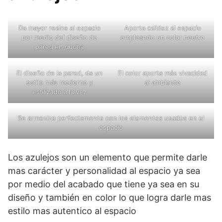
Da mayor realce al espacio
Aporta calidez al espacio
por medio del diseño de
empleando un color neutro
pared en ducha
El diseño de la pared, da un
El color aporta más vivacidad
estilo más moderno y
al ambiente
estilizado a la vez
Se armoniza perfectamente con los elementos usados en el
espacio
Los azulejos son un elemento que permite darle
mas carácter y personalidad al espacio ya sea
por medio del acabado que tiene ya sea en su
diseño y también en color lo que logra darle mas
estilo mas autentico al espacio