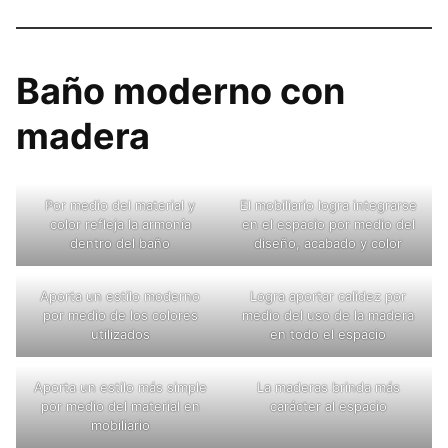
Baño moderno con
madera
Por medio del material y
El mobiliario logra integrarse
color refleja la armonía
en el espacio por medio del
dentro del baño
diseño, acabado y color
Aporta un estilo moderno
Logra aportar calidez por
por medio de los colores
medio del uso de la madera
utilizados
en todo el espacio
Aporta un estilo más simple
La maderas brinda más
por medio del material en
carácter al espacio
mobiliario