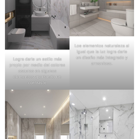
Loe elementos naturaleza al
igual que la luz logra darle
un diseño más integrado y
Logra darle un estilo más
armonioso.
propio por medio del colores
oscuros en algunos
elementos aportando un
contraste