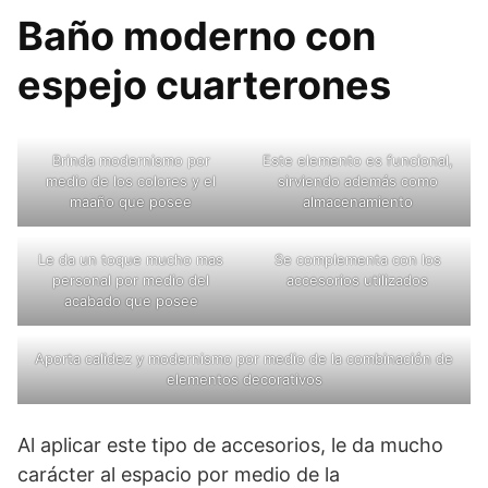
Baño moderno con
espejo cuarterones
Brinda modernismo por
Este elemento es funcional,
medio de los colores y el
sirviendo además como
maaño que posee
almacenamiento
Le da un toque mucho mas
Se complementa con los
personal por medio del
accesorios utilizados
acabado que posee
Aporta calidez y modernismo por medio de la combinación de
elementos decorativos
Al aplicar este tipo de accesorios, le da mucho
carácter al espacio por medio de la