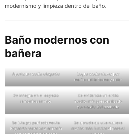
modernismo y limpieza dentro del baño.
Baño modernos con
bañera
Aporta un estilo elegante
Logra modernismo por
medio del la forma y color
Se integra en el espacio
Se evidencia un estilo
armoniosamente
mucho más personalizado
por medio del acabado
Se integra perfectamente
Se aprecia de una manera
logrando tener una armonía
mucho más funcional para el
con el mobiliario usado
usuario.