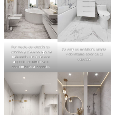
Por medio del diseño en
Se emplea mobiliario simple
paredes y pisos se aporta
y del mismo color en el
más estilo sin darle ese
espacio.
aspecto se simpleza o
aburrimiento al espacio.