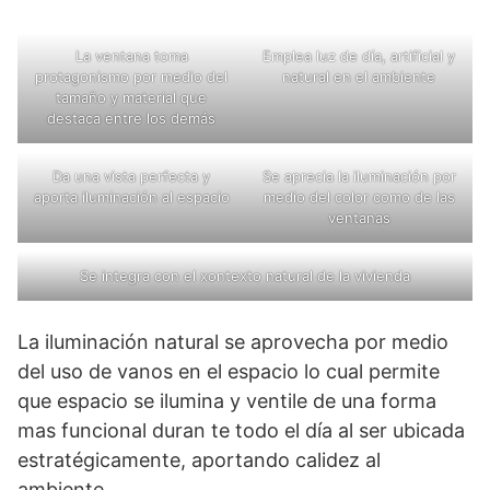
La ventana toma
Emplea luz de día, artificial y
protagonismo por medio del
natural en el ambiente
tamaño y material que
destaca entre los demás
Da una vista perfecta y
Se aprecia la iluminación por
aporta iluminación al espacio
medio del color como de las
ventanas
Se integra con el xontexto natural de la vivienda
La iluminación natural se aprovecha por medio
del uso de vanos en el espacio lo cual permite
que espacio se ilumina y ventile de una forma
mas funcional duran te todo el día al ser ubicada
estratégicamente, aportando calidez al
ambiente.