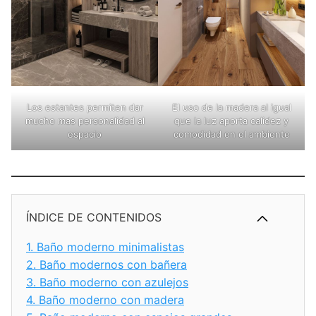
Los estantes permiten dar
El uso de la madera al igual
mucho mas personalidad al
que la luz aporta calidez y
espacio
comodidad en el ambiente
ÍNDICE DE CONTENIDOS
1.
Baño moderno minimalistas
2.
Baño modernos con bañera
3.
Baño moderno con azulejos
4.
Baño moderno con madera