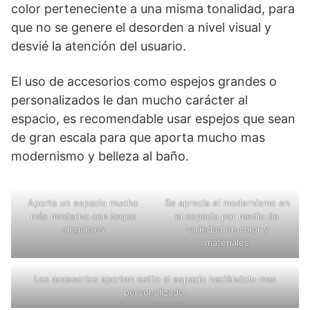
color perteneciente a una misma tonalidad, para
que no se genere el desorden a nivel visual y
desvié la atención del usuario.
El uso de accesorios como espejos grandes o
personalizados le dan mucho carácter al
espacio, es recomendable usar espejos que sean
de gran escala para que aporta mucho mas
modernismo y belleza al baño.
Aporta un espacio mucho
Se aprecia el modernismo en
más moderno con toque
el espacio por medio de
elegantes
variedad en color y
materiales
Los accesorios aportan estilo al espacio haciéndolo mas
personalizado.