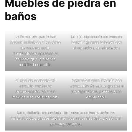
Muebles de piedra en
baños
La forma en que la luz
La laja expresada de manera
natural atraviesa al entorno
sencilla guarda relación con
de manera sutil,
el espacio a su alrededor.
haciéndonos apreciar el
espacio que presenta
mobiliaria sencilla.
el tipo de acabado es
Aporta en gran medida esa
sencillo, moderno
sensación de calma gracias a
promoviendo en gran
los elementos y accesorios
medida esa sofisticación.
empleados.
La mobiliaria presentada de manera cómoda, ante un
ambiente que presenta elementos naturales que presentan
aún más carácter.