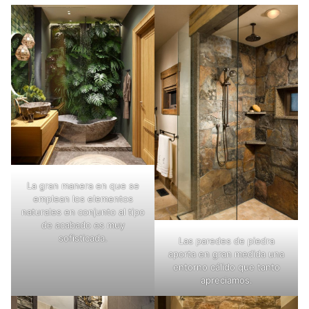
La gran manera en que se
emplean los elementos
naturales en conjunto al tipo
de acabado es muy
sofisticada.
Las paredes de piedra
aporta en gran medida una
entorno cálido que tanto
apreciamos.