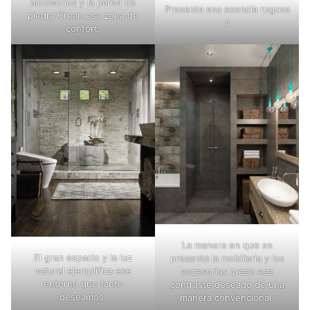
accesorios y la pared de
Presenta esa esencia rugosa
piedra Crean esa zona de
y
confort.
La manera en que se
El gran espacio y la luz
presenta la mobiliaria y los
natural ejemplifica ese
accesorios crean ese
entorno que tanto
contraste deseado de una
deseamos.
manera convencional.