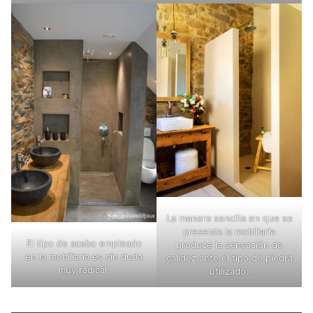
La manera sencilla en que se
presenta la mobiliaria
El tipo de acabo empleado
produce la sensación de
en la mobiliaria es sin duda
calidez ante el tipo de piedra
muy radical.
utilizado.