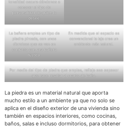
tonalidad oscura dándonos a
conocer el tipo de
personalidad de quien lo
deseé.
La bañera emplea un tipo de
En medida que el espacio es
piedra pircada, con unos
convencional la laja crea un
dicroicos que se van en
ambiente más natural.
conjunto con una bañera
rústica.
Por media del tipo de piedra que emplea, refleja ese espesor
que hace resaltar al cuarto de baño.
La piedra es un material natural que aporta
mucho estilo a un ambiente ya que no solo se
aplica en el diseño exterior de una vivienda sino
también en espacios interiores, como cocinas,
baños, salas e incluso dormitorios, para obtener