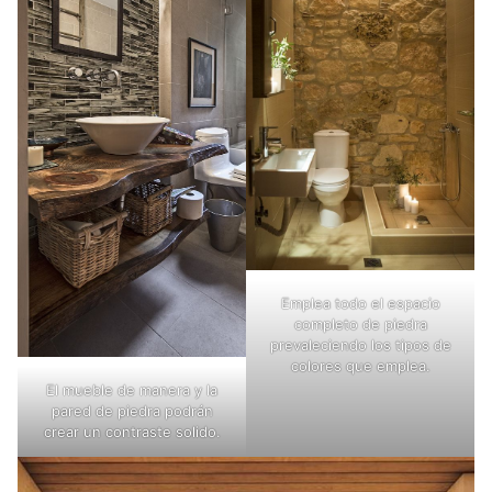
Emplea todo el espacio
completo de piedra
prevaleciendo los tipos de
colores que emplea.
El mueble de manera y la
pared de piedra podrán
crear un contraste solido.