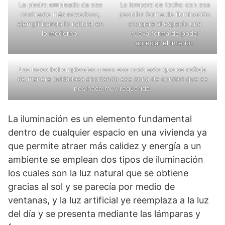
La piedra empleada da ese
La lampara de techo con esa
contraste más novedoso,
peculiar forma de iluminación
ejemplificando lo natural en
otorgará al espacio una
lo moderno.
nueva forma de poder
apreciar el interior.
Las luces led empleadas crean ese contraste que se refleja
de manera cuidadosa aportando ese zona de confort que se
nos hace muy requerida.
La iluminación es un elemento fundamental
dentro de cualquier espacio en una vivienda ya
que permite atraer más calidez y energía a un
ambiente se emplean dos tipos de iluminación
los cuales son la luz natural que se obtiene
gracias al sol y se parecía por medio de
ventanas, y la luz artificial ye reemplaza a la luz
del día y se presenta mediante las lámparas y