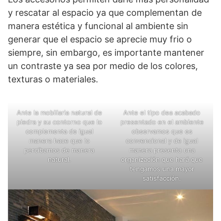
y rescatar al espacio ya que complementan de
manera estética y funcional al ambiente sin
generar que el espacio se aprecie muy frio o
siempre, sin embargo, es importante mantener
un contraste ya sea por medio de los colores,
texturas o materiales.
Ante la mobiliaria natural de
Ante el tipo dea acabado
piedra y su contorno que lo
presentado en el ambiente
complementa de igual
observamos que es
manera hace que lo
convencional y de igual
percibamos de manera
manera presenta una
natural.
organización que hará que
tengamos una mayor
satisfacción.