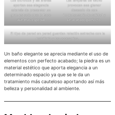
Los dicroicos y las arañas
Las lámparas de techo
aportan esa elegancia
provocan ese glamor
además de presentar un
deseado de con
gran espacio que lo hace
implementaría de calidad y
aún más especial
un acabado perfecto.
El tipo de pared en pared guardan relación estrecha con la
mobiliaria y los accesorios.
Un baño elegante se aprecia mediante el uso de
elementos con perfecto acabado; la piedra es un
material estético que aporta elegancia a un
determinado espacio ya que se le da un
tratamiento más cauteloso aportando así más
belleza y personalidad al ambiente.