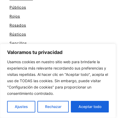
Públicos
Rojos
Rosados
Rústicos
Sencillos
Valoramos tu privacidad
Tropicales
Turquesa
Usamos cookies en nuestro sitio web para brindarle la
experiencia más relevante recordando sus preferencias y
Verdes
visitas repetidas. Al hacer clic en "Aceptar todo", acepta el
uso de TODAS las cookies. Sin embargo, puede visitar
"Configuración de cookies" para proporcionar un
consentimiento controlado.
RECIENTES
Ajustes
Rechazar
Aceptar todo
Baños pequeños pero elegantes: Soluciones