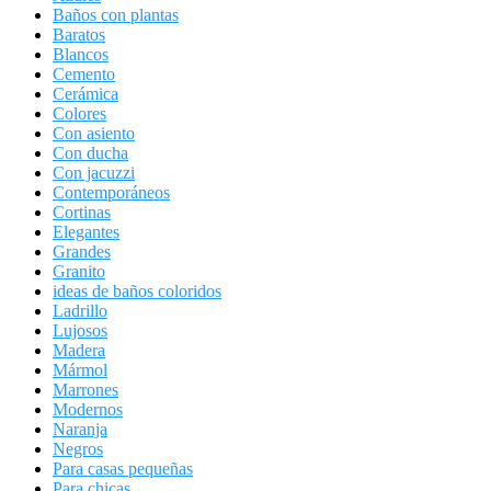
Baños con plantas
Baratos
Blancos
Cemento
Cerámica
Colores
Con asiento
Con ducha
Con jacuzzi
Contemporáneos
Cortinas
Elegantes
Grandes
Granito
ideas de baños coloridos
Ladrillo
Lujosos
Madera
Mármol
Marrones
Modernos
Naranja
Negros
Para casas pequeñas
Para chicas