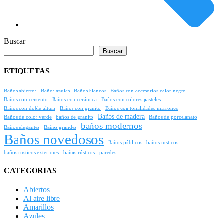
Buscar
Buscar
ETIQUETAS
Baños abiertos
Baños azules
Baños blancos
Baños con accesorios color negro
Baños con cemento
Baños con cerámica
Baños con colores pasteles
Baños con doble altura
Baños con granito
Baños con tonalidades marrones
Baños de madera
Baños de color verde
baños de granito
Baños de porcelanato
baños modernos
Baños elegantes
Baños grandes
Baños novedosos
Baños públicos
baños rusticos
baños rusticos exteriores
baños rústicos
paredes
CATEGORIAS
Abiertos
Al aire libre
Amarillos
Azules