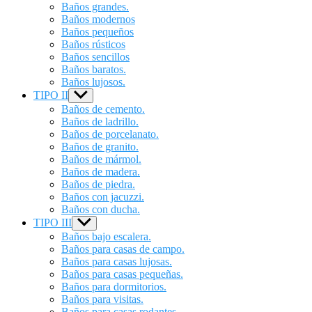
Baños grandes.
Baños modernos
Baños pequeños
Baños rústicos
Baños sencillos
Baños baratos.
Baños lujosos.
TIPO II
Show
sub
Baños de cemento.
menu
Baños de ladrillo.
Baños de porcelanato.
Baños de granito.
Baños de mármol.
Baños de madera.
Baños de piedra.
Baños con jacuzzi.
Baños con ducha.
TIPO III
Show
sub
Baños bajo escalera.
menu
Baños para casas de campo.
Baños para casas lujosas.
Baños para casas pequeñas.
Baños para dormitorios.
Baños para visitas.
Baños para casas rodantes.