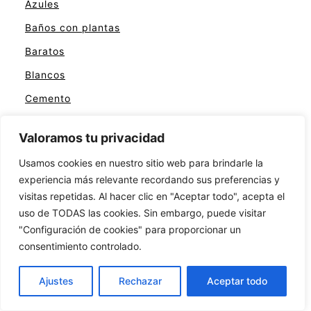
Azules
Baños con plantas
Baratos
Blancos
Cemento
Cerámica
Valoramos tu privacidad
Colores
Usamos cookies en nuestro sitio web para brindarle la
Con asiento
experiencia más relevante recordando sus preferencias y
Con ducha
visitas repetidas. Al hacer clic en "Aceptar todo", acepta el
uso de TODAS las cookies. Sin embargo, puede visitar
Con jacuzzi
"Configuración de cookies" para proporcionar un
Contemporáneos
consentimiento controlado.
Cortinas
Ajustes
Rechazar
Aceptar todo
Elegantes
Grandes